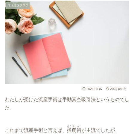
妊活妊娠ブログ
2021.06.07
2024.04.06
わたしが受けた流産手術は手動真空吸引法というものでし
た。
そうはじゅつ
これまで流産手術と言えば、
搔爬術
が主流でしたが、