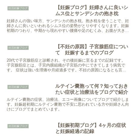
【妊娠ブログ】妊婦さんに良いシ
妊活妊娠ブログ
ムス位とサンデシカの抱き枕
妊婦さんの強い味方、サンデシカの抱き枕。抱き枕を使うことで、妊
婦さんに良いといわれるシムス位の姿勢がとりやすくなります。妊娠
初期のつわり、中期から現れやすい腰痛や足のむくみ、お腹が大きく
なって寝苦しい時に抱き枕を使うとリラックスできますよ。
【不妊の原因】子宮腺筋症につい
妊活妊娠ブログ
て 妊娠するまでのブログ
20代で子宮腺筋症と診断され、その後妊娠に至るまでの記録です。
子宮腺筋症とは、子宮内膜組織が子宮筋の中にできてしまう病気で
す。 症状は強い生理痛や月経過多です。不妊の原因になるとも言わ
れています。
ルテイン嚢胞って何？知っておき
妊活妊娠ブログ
たい症状と治療法をブログで紹介
ルテイン嚢胞の症状、治療法、エコー画像についてブログで紹介しま
す。妊娠超初期にルテイン嚢胞で不安に思われている方や妊婦さん向
けにブログでまとめています。
【妊娠初期ブログ】4ヶ月の症状
妊活妊娠ブログ
と妊娠経過の記録