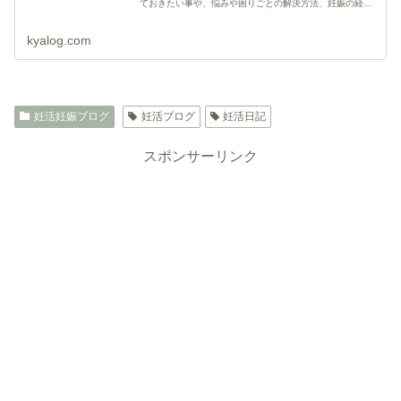
ておきたい事や、悩みや困りごとの解決方法、妊娠の経過
記録を紹介しています。
kyalog.com
妊活妊娠ブログ
妊活ブログ
妊活日記
スポンサーリンク