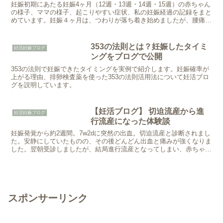
妊娠初期にあたる妊娠4ヶ月（12週・13週・14週・15週）の赤ちゃん
の様子、ママの様子、起こりやすい症状、私の妊娠経過の記録をまと
めています。妊娠４ヶ月は、つわりが落ち着き始めましたが、腰痛や
お尻の痛さなど他のマイナートラブルが出現しました。また、早けれ
ば赤ちゃんの性別が判明したり、胎動を感じ始めたりと、より一層妊
娠を実感できる時期でもあります。
353の法則とは？妊娠したタイミ
妊活妊娠ブログ
ングをブログで公開
353の法則で妊娠できたタイミングを実例で紹介します。妊娠確率が
上がる理由、排卵検査薬を使った353の法則活用法について妊活ブロ
グを説明しています。
【妊活ブログ】 切迫流産から進
妊活妊娠ブログ
行流産になった体験談
妊娠発覚から約2週間。7w2dに突然の出血。切迫流産と診断されまし
た。安静にしていたものの、その後どんどん出血と痛みが強くなりま
した。翌朝受診しましたが、結局進行流産となってしまい、赤ちゃん
とお別れすることになりました。
スポンサーリンク