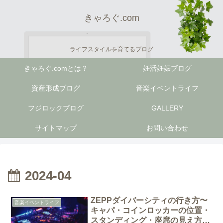
きゃろぐ.com
ライフスタイルを育てるブログ
きゃろぐ.comとは？
妊活妊娠ブログ
資産形成ブログ
音楽イベントライフ
フジロックブログ
GALLERY
サイトマップ
お問い合わせ
2024-04
ZEPPダイバーシティの行き方〜
音楽イベントライフ
キャパ・コインロッカーの位置・
スタンディング・座席の見え方・